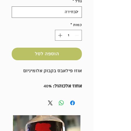
גודל
*
כמות
*
הוספה לסל
אוזו פילאבס בקבוק אלומיניום
אחוז אלכוהול:
40%
מקום ייצור:
יוון
גודל:
1 ליטר
חדש על המדף!!!
מזקקת