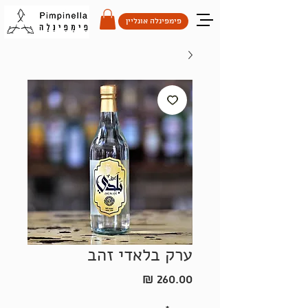
פימפינלה אונליין
ערק בלאדי זהב
מחיר