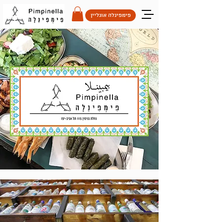
פימפינלה אונליין