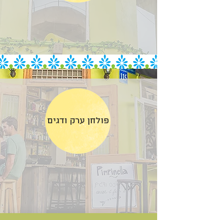
פולחן ערק ודגים