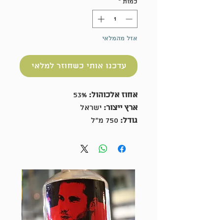
כמות
*
אזל מהמלאי
עדכנו אותי כשחוזר למלאי
אחוז אלכוהול:
53%
ארץ ייצור:
ישראל
גודל:
750 מ"ל
מיוצר על בסיס קני סוכר בתוספת 8
צמחי תבלין,
5 לתהליך הזיקוק
:
מזקקת
אניס, שומר, שורש קלוטם, לענה
אבסינטית ובורמיסייה מקומית
מצויה