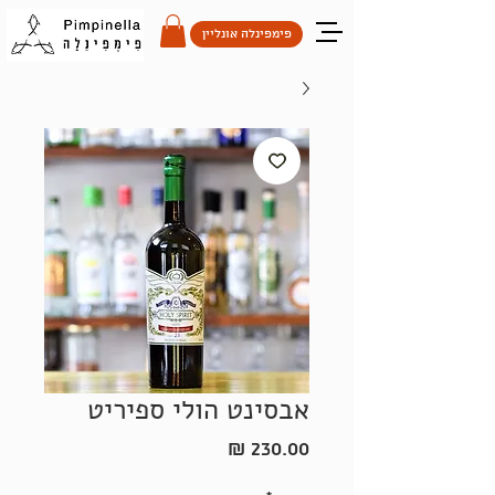
פימפינלה אונליין
אבסינט הולי ספיריט
מחיר