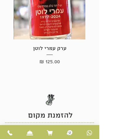
ו 3 לצבע: לענה מצויה, אזוב (זעתר)
ומליסה .
ייצור האבסינט מבוסס על מתכון
מסורתי צרפתי משנת 1855 .
מיוצר אך ורק מחומרים טבעיים,
ללא הוספת חומרי צבע וללא סינון .
ערק עמרי לוטן
מחיר
להזמנת מקום
לחצו כאן