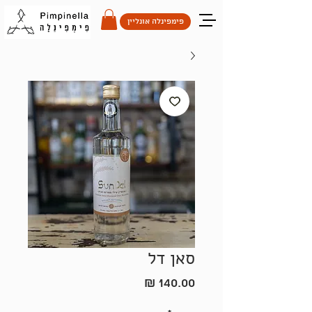
פימפינלה אונליין
סאן דל
מחיר