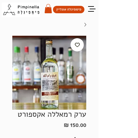
פימפינלה אונליין
ערק רמאללה אקספורט
מחיר