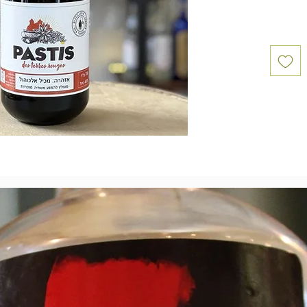
טרס
יותר
כב
נובעים
יקים.