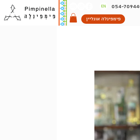
054-70944
En
פימפינלה אונליין