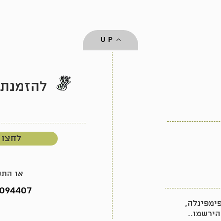
UP
להזמנת 
לחצו 
או התק
094407
מפינלה,
הירשמו..