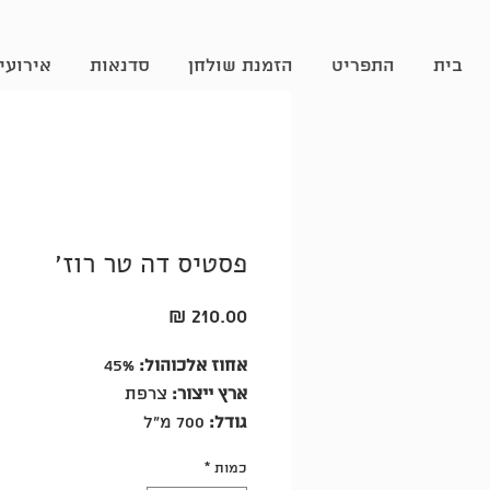
בית
התפריט
הזמנת שולחן
סדנאות
אירועי
פסטיס דה טר רוז׳
מחיר
אחוז אלכוהול:
45%
ארץ ייצור:
צרפת
גודל:
700 מ״ל
כמות
*
פסטיס נפלא עם טעם ייחודי ועז.